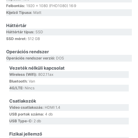
Felbontás:
1920 x 1080 (FHD1080) 16:9
Kijelző Típusa:
Matt
Háttértár
Háttértár típus:
SSD
SSD méret:
512 GB
Operációs rendszer
Operációs rendszer verzió:
DOS
Vezeték nélküli kapcsolat
Wireless (Wifi):
802.11ax
Bluetooth:
Van
4G/LTE:
Nincs
Csatlakozók
Video csatlakozás:
HDMI 1.4
USB portok száma:
4 db
USB Type-C:
2 db
Fizikai jellemző