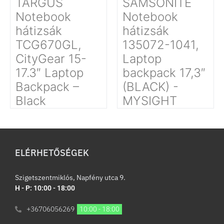
TARGUS
SAMSONITE
Notebook
Notebook
hátizsák
hátizsák
TCG670GL,
135072-1041,
CityGear 15-
Laptop
17.3″ Laptop
backpack 17,3″
Backpack –
(BLACK) -
Black
MYSIGHT
ELÉRHETŐSÉGEK
Szigetszentmiklós, Napfény utca 9.
H - P: 10:00 - 18:00
+36706056269
10:00 - 18:00