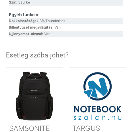
Szín:
Szürke
Egyéb funkció
Dokkolhatóság:
USB/Thunderbolt
Billentyűzet megvilágítás:
Van
Ujjlenyomat-olvasó:
Van
Esetleg szóba jöhet?
SAMSONITE
TARGUS