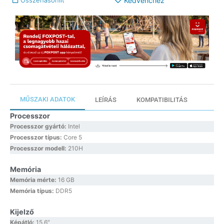
Kedvenchez
MŰSZAKI ADATOK
LEÍRÁS
KOMPATIBILITÁS
Processzor
Processzor gyártó:
Intel
Processzor típus:
Core 5
Processzor modell:
210H
Memória
Memória mérte:
16 GB
Memória típus:
DDR5
Kijelző
Képátló:
15.6″