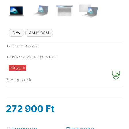
3 év
ASUS COM
Cikkszám: 387202
Frissítve: 2026-07-08 15:12:11
elfogyott
3 év garancia
272 900
Ft
Összehasonlít