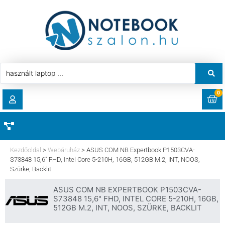
0
RENDELÉSEK
AKCIÓ
HASZNÁLT LAPTOP
Kezdőoldal
>
Webáruház
>
ASUS COM NB Expertbook P1503CVA-
LETÖLTÉSEK
S73848 15,6″ FHD, Intel Core 5-210H, 16GB, 512GB M.2, INT, NOOS,
Szürke, Backlit
LAPTOP ALKATRÉSZ
CÍMEK
ASUS COM NB EXPERTBOOK P1503CVA-
S73848 15,6" FHD, INTEL CORE 5-210H, 16GB,
KOMPONENS
512GB M.2, INT, NOOS, SZÜRKE, BACKLIT
FIÓKADATOK