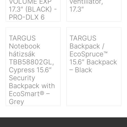
VOLUME EXP
ventillátor,
17.3″ (BLACK) -
17.3″
PRO-DLX 6
TARGUS
TARGUS
Notebook
Backpack /
hátizsák
EcoSpruce™
TBB58802GL,
15.6″ Backpack
Cypress 15.6”
– Black
Security
Backpack with
EcoSmart® –
Grey