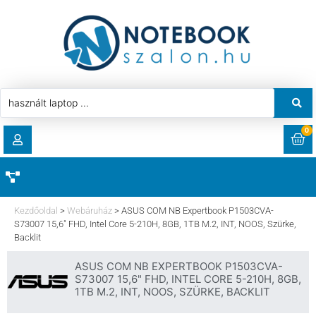
0
RENDELÉSEK
AKCIÓ
HASZNÁLT LAPTOP
Kezdőoldal
>
Webáruház
>
ASUS COM NB Expertbook P1503CVA-
LETÖLTÉSEK
S73007 15,6″ FHD, Intel Core 5-210H, 8GB, 1TB M.2, INT, NOOS, Szürke,
Backlit
LAPTOP ALKATRÉSZ
CÍMEK
ASUS COM NB EXPERTBOOK P1503CVA-
S73007 15,6" FHD, INTEL CORE 5-210H, 8GB,
KOMPONENS
1TB M.2, INT, NOOS, SZÜRKE, BACKLIT
FIÓKADATOK