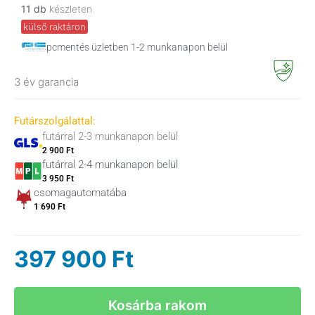
11 db
készleten
külső raktáron
pcmentés üzletben 1-2 munkanapon belül
3 év garancia
Futárszolgálattal:
futárral 2-3 munkanapon belül
2 900 Ft
futárral 2-4 munkanapon belül
3 950 Ft
csomagautomatába
1 690 Ft
397 900
Ft
Kosárba rakom