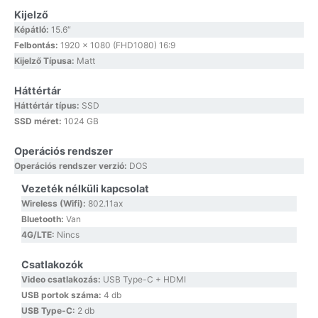
Kijelző
Képátló:
15.6″
Felbontás:
1920 x 1080 (FHD1080) 16:9
Kijelző Típusa:
Matt
Háttértár
Háttértár típus:
SSD
SSD méret:
1024 GB
Operációs rendszer
Operációs rendszer verzió:
DOS
Vezeték nélküli kapcsolat
Wireless (Wifi):
802.11ax
Bluetooth:
Van
4G/LTE:
Nincs
Csatlakozók
Video csatlakozás:
USB Type-C + HDMI
USB portok száma:
4 db
USB Type-C:
2 db