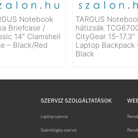
RGUS Notebook
TARGUS Noteboo
ka Briefcase /
hátizsák TCG670
ssic 14″ Clamshell
CityGear 15-17.3″
e – Black/Red
Laptop Backpack 
Black
SZERVIZ SZOLGÁLTATÁSOK
WEB
Laptop szerviz
Rend
Számítógép szerviz
Rende