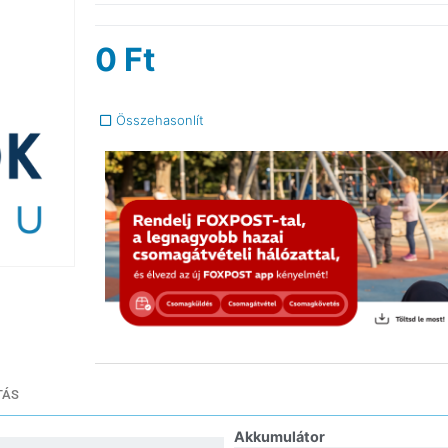
0
Ft
Összehasonlít
TÁS
Akkumulátor