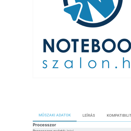
MŰSZAKI ADATOK
LEÍRÁS
KOMPATIBILI
Processzor
Processzor gyártó:
Intel