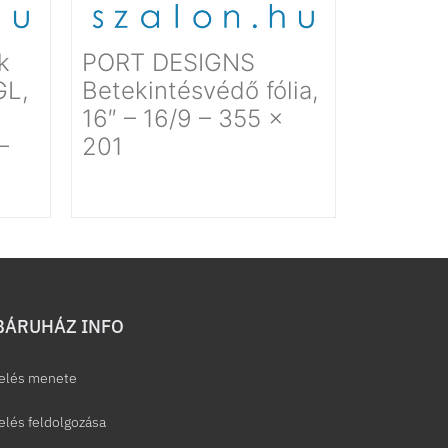
k
PORT DESIGNS
GL,
Betekintésvédő fólia,
16″ – 16/9 – 355 x
–
201
ÁRUHÁZ INFO
elés menete
lés feldolgozása