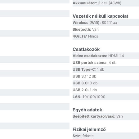
Akkumulátor:
3 cell (48Wh)
Vezeték nélküli kapcsolat
Wireless (Wifi):
802.11ax
Bluetooth:
Van
4G/LTE:
Nincs
Csatlakozók
Video csatlakozás:
HDMI 1.4
USB portok száma:
4 db
USB Type-C:
1 db
USB 3.1:
2 db
USB 3.0:
0 db
USB 2.0:
1 db
LAN:
10/100/1000
Egyéb adatok
Beépített kártyaolvasó:
Van
Fizikai jellemző
Szín:
fekete