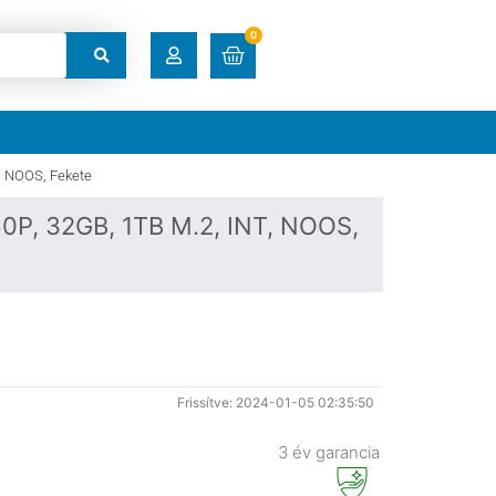
0
RENDELÉSEK
, NOOS, Fekete
LETÖLTÉSEK
P, 32GB, 1TB M.2, INT, NOOS,
CÍMEK
FIÓKADATOK
ELFELEJTETT JELSZÓ
Frissítve: 2024-01-05 02:35:50
3 év garancia