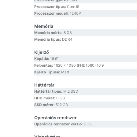
Processzor típus:
Core i5
Processzor modell:
1240P
Memória
Memória mérte:
8 GB
Memória típus:
DDR4
Kijelző
Képátló:
15.6″
Felbontás:
1920 x 1080 (FHD1080) 16:9
Kijelző Típusa:
Matt
Háttértár
Háttértár típus:
M.2 SSD
HDD méret:
0 GB
SSD méret:
512 GB
Operációs rendszer
Operációs rendszer verzió:
DOS
Videokártya