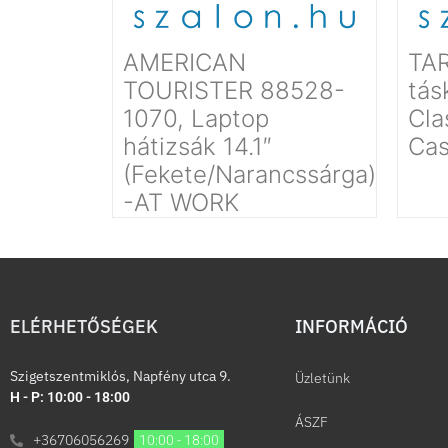
AMERICAN
TA
TOURISTER 88528-
tás
1070, Laptop
Cla
hátizsák 14.1″
Cas
(Fekete/Narancssárga)
-AT WORK
ELÉRHETŐSÉGEK
INFORMÁCIÓ​
Szigetszentmiklós, Napfény utca 9.
Üzletünk
H - P: 10:00 - 18:00
ÁSZF
+36706056269
10:00 - 18:00