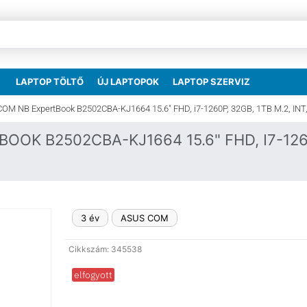
LAPTOP TÖLTŐ
ÚJ LAPTOPOK
LAPTOP SZERVIZ
OM NB ExpertBook B2502CBA-KJ1664 15.6″ FHD, i7-1260P, 32GB, 1TB M.2, INT
OK B2502CBA-KJ1664 15.6" FHD, I7-1260
3 év
ASUS COM
Cikkszám: 345538
elfogyott