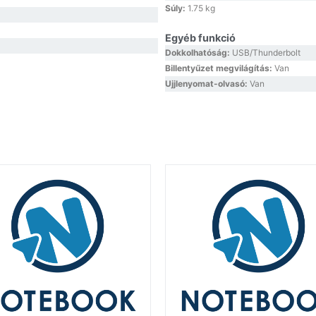
Súly:
1.75 kg
Egyéb funkció
Dokkolhatóság:
USB/Thunderbolt
Billentyűzet megvilágítás:
Van
Ujjlenyomat-olvasó:
Van