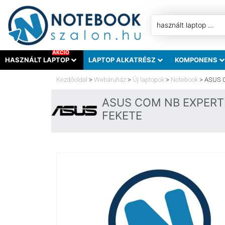
AKCIÓ
HASZNÁLT LAPTOP
LAPTOP ALKATRÉSZ
KOMPONENS
Kezdőoldal
>
Webáruház
>
Új laptopok
>
Notebook
>
ASUS C
ASUS COM NB EXPERTBO
FEKETE