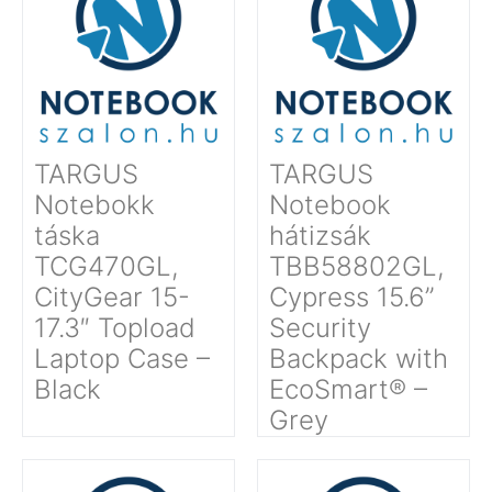
TARGUS
TARGUS
Notebokk
Notebook
táska
hátizsák
TCG470GL,
TBB58802GL,
CityGear 15-
Cypress 15.6”
17.3″ Topload
Security
Laptop Case –
Backpack with
Black
EcoSmart® –
Grey