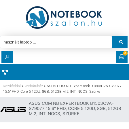
0
RENDELÉSEK
AKCIÓ
HASZNÁLT LAPTOP
Kezdőoldal
>
Webáruház
>
ASUS COM NB ExpertBook B1503CVA-S79077
LETÖLTÉSEK
15.6″ FHD, Core 5 120U, 8GB, 512GB M.2, INT, NOOS, Szürke
LAPTOP ALKATRÉSZ
ASUS COM NB EXPERTBOOK B1503CVA-
CÍMEK
S79077 15.6" FHD, CORE 5 120U, 8GB, 512GB
M.2, INT, NOOS, SZÜRKE
KOMPONENS
FIÓKADATOK