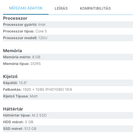
MŰSZAKI ADATOK
LEÍRÁS
KOMPATIBILITÁS
Processzor
Processzor gyártó:
Intel
Processzor típus:
Core 5
Processzor modell:
120U
Memória
Memória mérte:
8 GB
Memória típus:
DDR5
Kijelző
Képátló:
15.6″
Felbontás:
1920 x 1080 (FHD1080) 16:9
Kijelző Típusa:
Matt
Háttértár
Háttértár típus:
M.2 SSD
HDD méret:
0 GB
SSD méret:
512 GB