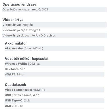
Operációs rendszer
Operációs rendszer verzió:
DOS
Videokártya
Videokártya:
Integrált
Videokártya fajta:
Integrált
Videokártya típus:
Intel UHD Graphics
Akkumulátor
Akkumulátor:
3 cell (42Wh)
Vezeték nélküli kapcsolat
Wireless (Wifi):
802.11ax
Bluetooth:
Van
4G/LTE:
Nincs
Csatlakozók
Video csatlakozás:
HDMI 1.4
USB portok száma:
4 db
USB Type-C:
2 db
USB 3.1:
2 db