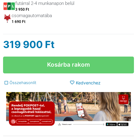
futárral 2-4 munkanapon belül
3 950 Ft
csomagautomatába
1 690 Ft
319 900
Ft
Kosárba rakom
Összehasonlít
Kedvenchez