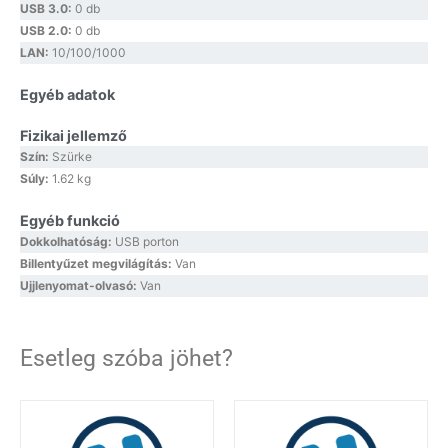
USB 3.0:
0 db
USB 2.0:
0 db
LAN:
10/100/1000
Egyéb adatok
Fizikai jellemző
Szín:
Szürke
Súly:
1.62 kg
Egyéb funkció
Dokkolhatóság:
USB porton
Billentyűzet megvilágítás:
Van
Ujjlenyomat-olvasó:
Van
Esetleg szóba jöhet?