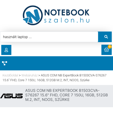
0
RENDELÉSEK
AKCIÓ
HASZNÁLT LAPTOP
Kezdőoldal
>
Webáruház
>
ASUS COM NB ExpertBook B1503CVA-S76267
LETÖLTÉSEK
15.6″ FHD, Core 7 150U, 16GB, 512GB M.2, INT, NOOS, Szürke
LAPTOP ALKATRÉSZ
ASUS COM NB EXPERTBOOK B1503CVA-
CÍMEK
S76267 15.6" FHD, CORE 7 150U, 16GB, 512GB
M.2, INT, NOOS, SZÜRKE
KOMPONENS
FIÓKADATOK