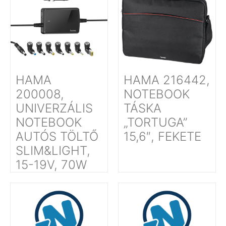
HAMA
HAMA 216442,
200008,
NOTEBOOK
UNIVERZÁLIS
TÁSKA
NOTEBOOK
„TORTUGA”
AUTÓS TÖLTŐ
15,6″, FEKETE
SLIM&LIGHT,
15-19V, 70W