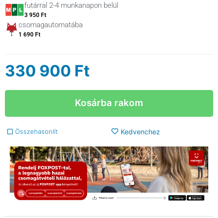
futárral 2-4 munkanapon belül
3 950 Ft
csomagautomatába
1 690 Ft
330 900
Ft
Kosárba rakom
Összehasonlít
Kedvenchez