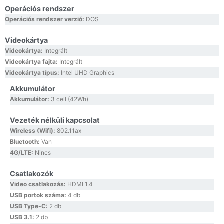
Operációs rendszer
Operációs rendszer verzió:
DOS
Videokártya
Videokártya:
Integrált
Videokártya fajta:
Integrált
Videokártya típus:
Intel UHD Graphics
Akkumulátor
Akkumulátor:
3 cell (42Wh)
Vezeték nélküli kapcsolat
Wireless (Wifi):
802.11ax
Bluetooth:
Van
4G/LTE:
Nincs
Csatlakozók
Video csatlakozás:
HDMI 1.4
USB portok száma:
4 db
USB Type-C:
2 db
USB 3.1:
2 db