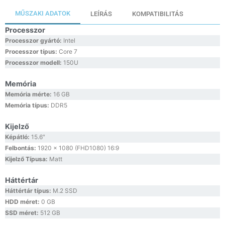
MŰSZAKI ADATOK
LEÍRÁS
KOMPATIBILITÁS
Processzor
Processzor gyártó:
Intel
Processzor típus:
Core 7
Processzor modell:
150U
Memória
Memória mérte:
16 GB
Memória típus:
DDR5
Kijelző
Képátló:
15.6″
Felbontás:
1920 x 1080 (FHD1080) 16:9
Kijelző Típusa:
Matt
Háttértár
Háttértár típus:
M.2 SSD
HDD méret:
0 GB
SSD méret:
512 GB