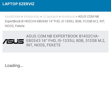
LAPTOP SZERVIZ
ELFELEJTETT JELSZÓ
Kezdőoldal
>
Webáruház
>
Új laptopok
>
Notebook
>
ASUS COM NB
ExpertBook B1402CVA-EB0343 14″ FHD, i5-1335U, 8GB, 512GB M.2, INT,
NOOS, Fekete
ASUS COM NB EXPERTBOOK B1402CVA-
EB0343 14" FHD, I5-1335U, 8GB, 512GB M.2,
INT, NOOS, FEKETE
Loading...