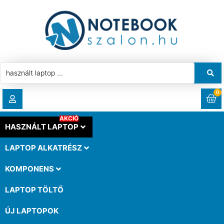
0
AKCIÓ
RENDELÉSEK
HASZNÁLT LAPTOP
LAPTOP ALKATRÉSZ
LETÖLTÉSEK
KOMPONENS
CÍMEK
LAPTOP TÖLTŐ
ÚJ LAPTOPOK
FIÓKADATOK