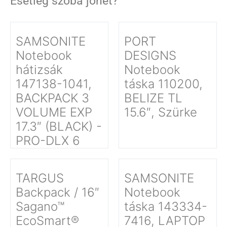
Esetleg szóba jöhet?
SAMSONITE
PORT
Notebook
DESIGNS
hátizsák
Notebook
147138-1041,
táska 110200,
BACKPACK 3
BELIZE TL
VOLUME EXP
15.6″, Szürke
17.3″ (BLACK) -
PRO-DLX 6
TARGUS
SAMSONITE
Backpack / 16″
Notebook
Sagano™
táska 143334-
EcoSmart®
7416, LAPTOP