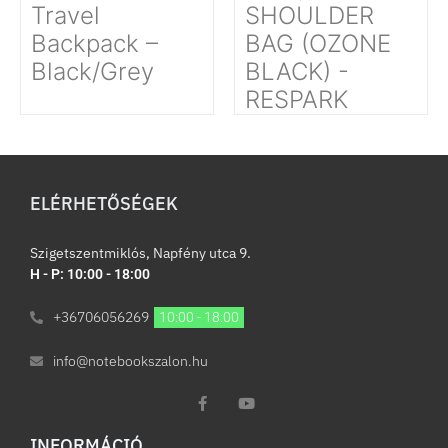
Travel
SHOULDER
Backpack –
BAG (OZONE
Black/Grey
BLACK) -
RESPARK
ELÉRHETŐSÉGEK
Szigetszentmiklós, Napfény utca 9.
H - P: 10:00 - 18:00
+36706056269
10:00 - 18:00
info@notebookszalon.hu
INFORMÁCIÓ​