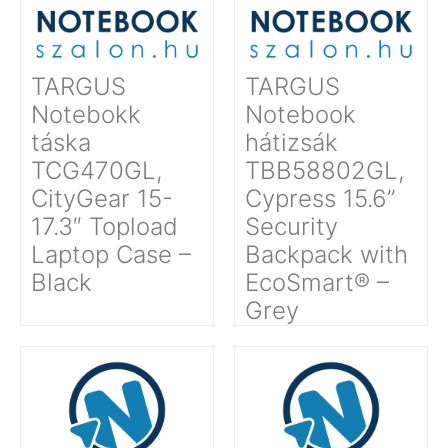
TARGUS
TARGUS
Notebokk
Notebook
táska
hátizsák
TCG470GL,
TBB58802GL,
CityGear 15-
Cypress 15.6”
17.3″ Topload
Security
Laptop Case –
Backpack with
Black
EcoSmart® –
Grey