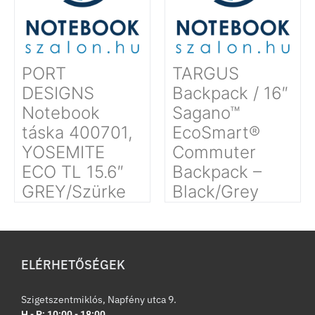
PORT
TARGUS
DESIGNS
Backpack / 16″
Notebook
Sagano™
táska 400701,
EcoSmart®
YOSEMITE
Commuter
ECO TL 15.6″
Backpack –
GREY/Szürke
Black/Grey
ELÉRHETŐSÉGEK
Szigetszentmiklós, Napfény utca 9.
H - P: 10:00 - 18:00