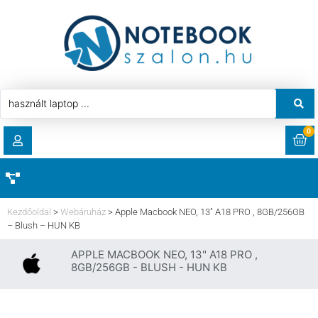
0
RENDELÉSEK
AKCIÓ
HASZNÁLT LAPTOP
Kezdőoldal
>
Webáruház
>
Apple Macbook NEO, 13″ A18 PRO , 8GB/256GB
LETÖLTÉSEK
– Blush – HUN KB
LAPTOP ALKATRÉSZ
APPLE MACBOOK NEO, 13" A18 PRO ,
CÍMEK
8GB/256GB - BLUSH - HUN KB
KOMPONENS
FIÓKADATOK