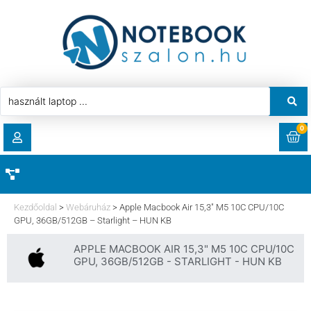
0
RENDELÉSEK
AKCIÓ
HASZNÁLT LAPTOP
Kezdőoldal
>
Webáruház
>
Apple Macbook Air 15,3″ M5 10C CPU/10C
LETÖLTÉSEK
GPU, 36GB/512GB – Starlight – HUN KB
LAPTOP ALKATRÉSZ
APPLE MACBOOK AIR 15,3" M5 10C CPU/10C
CÍMEK
GPU, 36GB/512GB - STARLIGHT - HUN KB
KOMPONENS
FIÓKADATOK