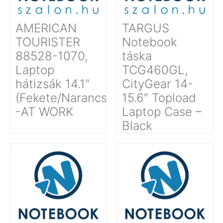
AMERICAN
TARGUS
TOURISTER
Notebook
88528-1070,
táska
Laptop
TCG460GL,
hátizsák 14.1″
CityGear 14-
(Fekete/Narancssárga)
15.6″ Topload
-AT WORK
Laptop Case –
Black