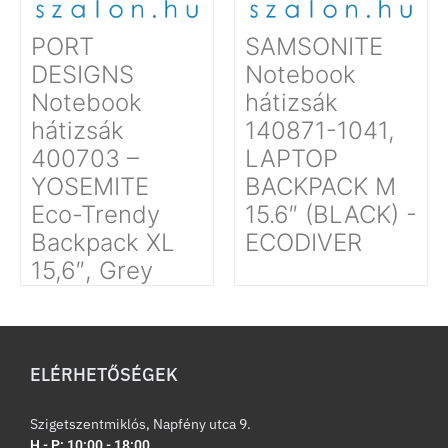
PORT
SAMSONITE
DESIGNS
Notebook
Notebook
hátizsák
hátizsák
140871-1041,
400703 –
LAPTOP
YOSEMITE
BACKPACK M
Eco-Trendy
15.6″ (BLACK) -
Backpack XL
ECODIVER
15,6″, Grey
ELÉRHETŐSÉGEK
Szigetszentmiklós, Napfény utca 9.
H - P: 10:00 - 18:00