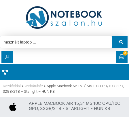
0
RENDELÉSEK
AKCIÓ
HASZNÁLT LAPTOP
Kezdőoldal
>
Webáruház
>
Apple Macbook Air 15,3″ M5 10C CPU/10C GPU,
LETÖLTÉSEK
32GB/2TB – Starlight – HUN KB
LAPTOP ALKATRÉSZ
APPLE MACBOOK AIR 15,3" M5 10C CPU/10C
CÍMEK
GPU, 32GB/2TB - STARLIGHT - HUN KB
KOMPONENS
FIÓKADATOK