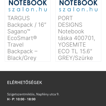
TARGUS
PORT
Backpack / 16″
DESIGNS
Sagano™
Notebook
EcoSmart®
táska 400701,
Travel
YOSEMITE
Backpack –
ECO TL 15.6″
Black/Grey
GREY/Szürke
ELÉRHETŐSÉGEK
Szigetszentmiklós, Napfény utca 9.
H - P: 10:00 - 18:00