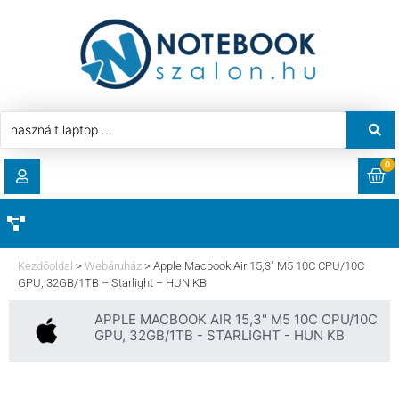
0
RENDELÉSEK
AKCIÓ
HASZNÁLT LAPTOP
Kezdőoldal
>
Webáruház
>
Apple Macbook Air 15,3″ M5 10C CPU/10C
LETÖLTÉSEK
GPU, 32GB/1TB – Starlight – HUN KB
LAPTOP ALKATRÉSZ
APPLE MACBOOK AIR 15,3" M5 10C CPU/10C
CÍMEK
GPU, 32GB/1TB - STARLIGHT - HUN KB
KOMPONENS
FIÓKADATOK