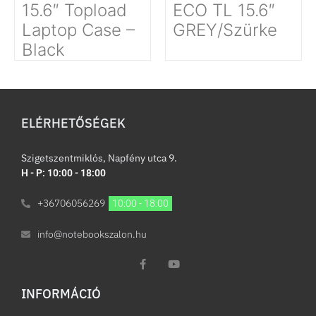
15.6″ Topload
ECO TL 15.6″
Laptop Case –
GREY/Szürke
Black
ELÉRHETŐSÉGEK
Szigetszentmiklós, Napfény utca 9.
H - P: 10:00 - 18:00
+36706056269
10:00 - 18:00
info@notebookszalon.hu
INFORMÁCIÓ​