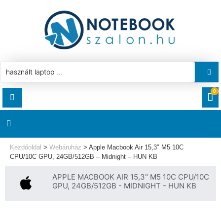
0
RENDELÉSEK
AKCIÓ
HASZNÁLT LAPTOP
Kezdőoldal
>
Webáruház
>
Apple Macbook Air 15,3″ M5 10C
LETÖLTÉSEK
CPU/10C GPU, 24GB/512GB – Midnight – HUN KB
LAPTOP ALKATRÉSZ
APPLE MACBOOK AIR 15,3" M5 10C CPU/10C
CÍMEK
GPU, 24GB/512GB - MIDNIGHT - HUN KB
KOMPONENS
FIÓKADATOK