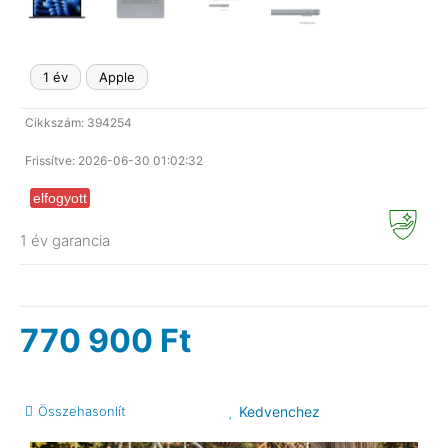
1 év
Apple
Cikkszám: 394254
Frissítve: 2026-06-30 01:02:32
elfogyott
1 év garancia
770 900
Ft
Összehasonlít
Kedvenchez