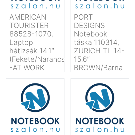
AMERICAN
PORT
TOURISTER
DESIGNS
88528-1070,
Notebook
Laptop
táska 110314,
hátizsák 14.1″
ZURICH TL 14-
(Fekete/Narancssárga)
15.6″
-AT WORK
BROWN/Barna