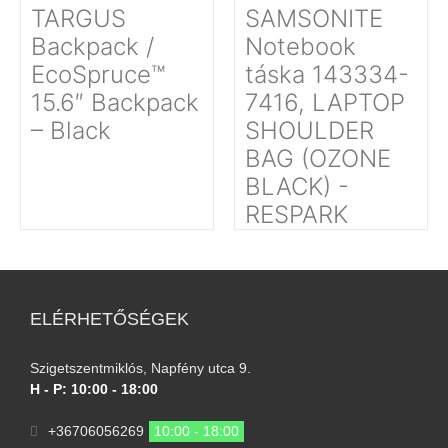
TARGUS
SAMSONITE
Backpack /
Notebook
EcoSpruce™
táska 143334-
15.6″ Backpack
7416, LAPTOP
– Black
SHOULDER
BAG (OZONE
BLACK) -
RESPARK
ELÉRHETŐSÉGEK
Szigetszentmiklós, Napfény utca 9.
H - P: 10:00 - 18:00
+36706056269
10:00 - 18:00