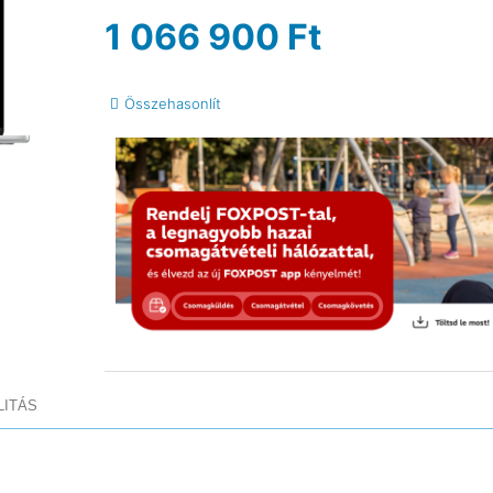
1 066 900
Ft
Összehasonlít
LITÁS