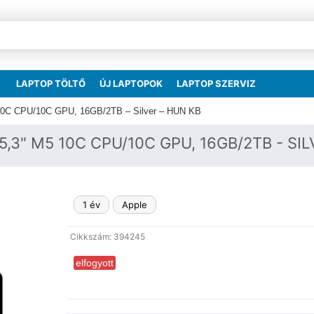
LAPTOP TÖLTŐ
ÚJ LAPTOPOK
LAPTOP SZERVIZ
 10C CPU/10C GPU, 16GB/2TB – Silver – HUN KB
,3" M5 10C CPU/10C GPU, 16GB/2TB - SIL
1 év
Apple
Cikkszám: 394245
elfogyott