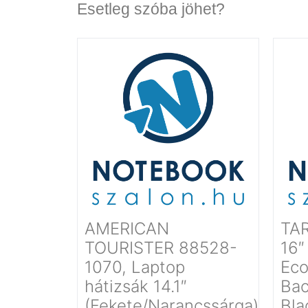
Esetleg szóba jöhet?
AMERICAN
TAR
TOURISTER 88528-
16″
1070, Laptop
Eco
hátizsák 14.1″
Bac
(Fekete/Narancssárga)
Bla