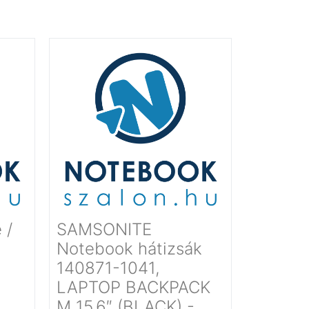
 /
SAMSONITE
Notebook hátizsák
140871-1041,
LAPTOP BACKPACK
M 15.6″ (BLACK) -