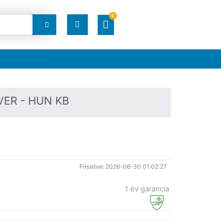
0
RENDELÉSEK
LETÖLTÉSEK
VER - HUN KB
CÍMEK
FIÓKADATOK
Frissítve: 2026-06-30 01:02:27
ELFELEJTETT JELSZÓ
1 év garancia