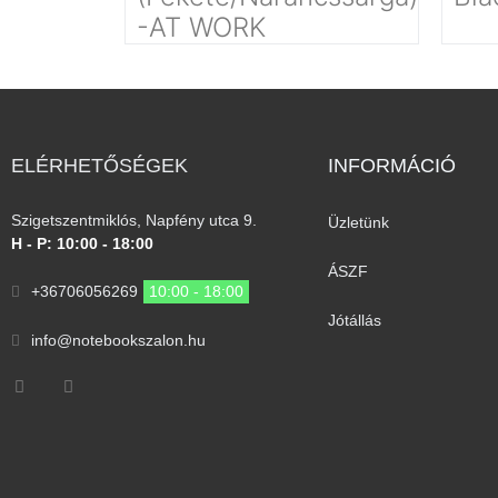
-AT WORK
ELÉRHETŐSÉGEK
INFORMÁCIÓ​
Szigetszentmiklós, Napfény utca 9.
Üzletünk
H - P: 10:00 - 18:00
ÁSZF
+36706056269
10:00 - 18:00
Jótállás
info@notebookszalon.hu