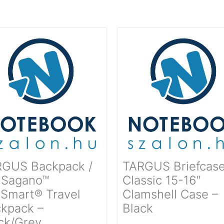
GUS Backpack /
TARGUS Briefcase
 Sagano™
Classic 15-16″
Smart® Travel
Clamshell Case –
kpack –
Black
ck/Grey