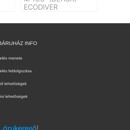
ECODIVER
ÁRUHÁZ INFO
elés menete
lés feldolgozása
eli lehetőségek
ési lehetőségek