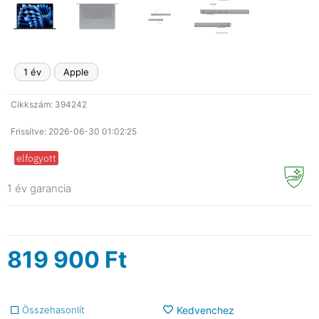
1 év
Apple
Cikkszám: 394242
Frissítve: 2026-06-30 01:02:25
elfogyott
1 év garancia
819 900
Ft
Összehasonlít
Kedvenchez