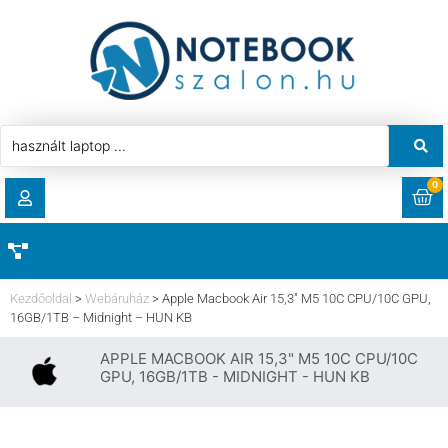
0
RENDELÉSEK
AKCIÓ
HASZNÁLT LAPTOP
Kezdőoldal
>
Webáruház
>
Apple Macbook Air 15,3″ M5 10C CPU/10C GPU,
LETÖLTÉSEK
16GB/1TB – Midnight – HUN KB
LAPTOP ALKATRÉSZ
APPLE MACBOOK AIR 15,3" M5 10C CPU/10C
CÍMEK
GPU, 16GB/1TB - MIDNIGHT - HUN KB
KOMPONENS
FIÓKADATOK