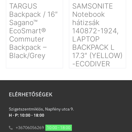
TARGUS
SAMSONITE
Backpack / 16″
Notebook
Sagano™
hátizsák
EcoSmart®
140872-1924,
Commuter
LAPTOP
Backpack –
BACKPACK L
Black/Grey
17.3″ (YELLOW)
-ECODIVER
ELÉRHETŐSÉGEK
Szigetszentmiklós, Napfény utca 9.
H - P: 10:00 - 18:00
+36706056269
10:00 - 18:00