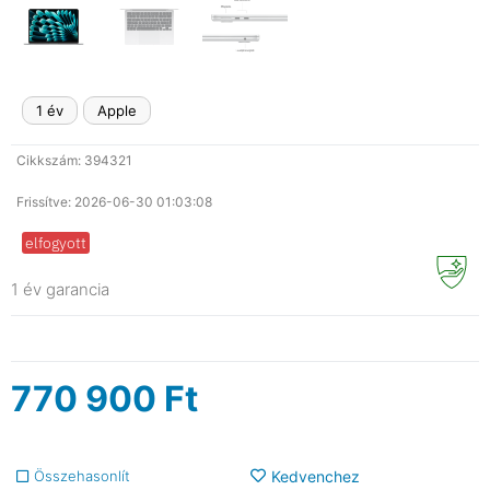
1 év
Apple
Cikkszám: 394321
Frissítve: 2026-06-30 01:03:08
elfogyott
1 év garancia
770 900
Ft
Összehasonlít
Kedvenchez