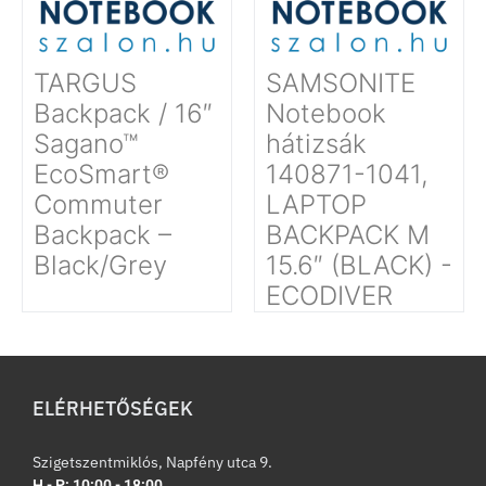
TARGUS
SAMSONITE
Backpack / 16″
Notebook
Sagano™
hátizsák
EcoSmart®
140871-1041,
Commuter
LAPTOP
Backpack –
BACKPACK M
Black/Grey
15.6″ (BLACK) -
ECODIVER
ELÉRHETŐSÉGEK
Szigetszentmiklós, Napfény utca 9.
H - P: 10:00 - 18:00