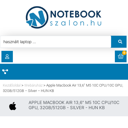
0
RENDELÉSEK
AKCIÓ
HASZNÁLT LAPTOP
Kezdőoldal
>
Webáruház
>
Apple Macbook Air 13,6″ M5 10C CPU/10C GPU,
LETÖLTÉSEK
32GB/512GB – Silver – HUN KB
LAPTOP ALKATRÉSZ
APPLE MACBOOK AIR 13,6" M5 10C CPU/10C
CÍMEK
GPU, 32GB/512GB - SILVER - HUN KB
KOMPONENS
FIÓKADATOK