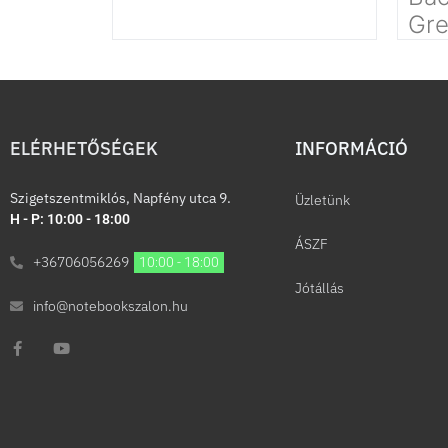
Gr
ELÉRHETŐSÉGEK
INFORMÁCIÓ​
Szigetszentmiklós, Napfény utca 9.
Üzletünk
H - P: 10:00 - 18:00
ÁSZF
+36706056269
10:00 - 18:00
Jótállás
info@notebookszalon.hu