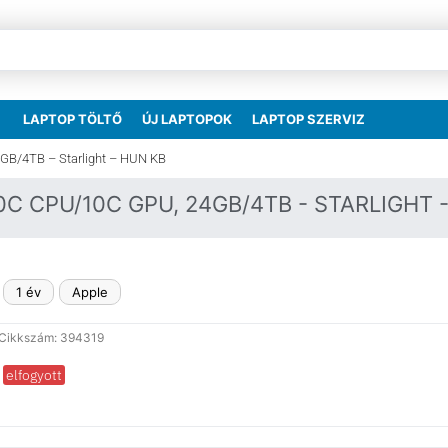
LAPTOP TÖLTŐ
ÚJ LAPTOPOK
LAPTOP SZERVIZ
GB/4TB – Starlight – HUN KB
0C CPU/10C GPU, 24GB/4TB - STARLIGHT 
1 év
Apple
Cikkszám: 394319
elfogyott