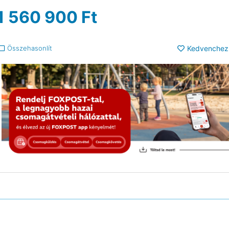
1 560 900
Ft
Összehasonlít
Kedvenchez