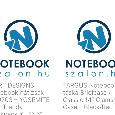
RT DESIGNS
TARGUS Noteboo
ebook hátizsák
táska Briefcase /
0703 – YOSEMITE
Classic 14″ Clams
-Trendy
Case – Black/Red
kpack XL 15,6″,