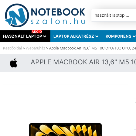
AKCIÓ
HASZNÁLT LAPTOP
LAPTOP ALKATRÉSZ
KOMPONENS
Kezdőoldal
>
Webáruház
>
Apple Macbook Air 13,6″ M5 10C CPU/10C GPU, 24
APPLE MACBOOK AIR 13,6" M5 1