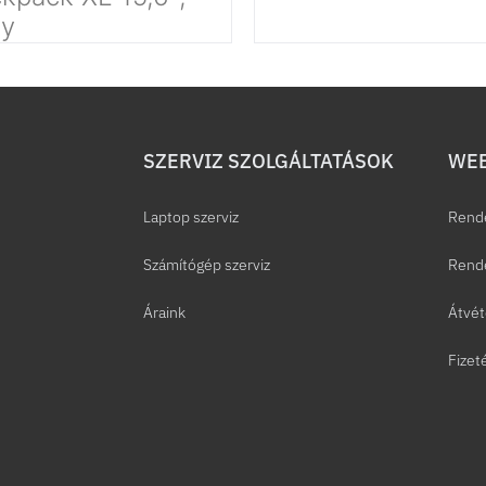
ey
SZERVIZ SZOLGÁLTATÁSOK
WEB
Laptop szerviz
Rend
Számítógép szerviz
Rende
Áraink
Átvét
Fizet