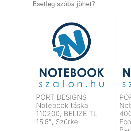
Esetleg szóba jöhet?
PORT DESIGNS
PO
Notebook táska
Not
110200, BELIZE TL
40
15.6″, Szürke
Eco
Bac