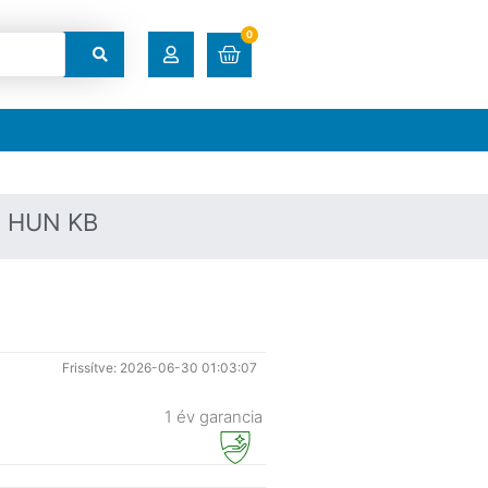
0
RENDELÉSEK
LETÖLTÉSEK
- HUN KB
CÍMEK
FIÓKADATOK
Frissítve: 2026-06-30 01:03:07
ELFELEJTETT JELSZÓ
1 év garancia