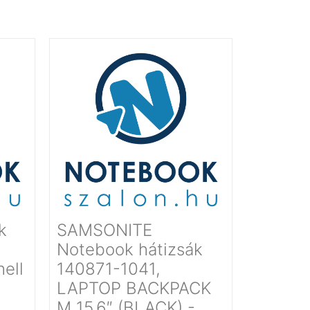
k
SAMSONITE
Notebook hátizsák
hell
140871-1041,
LAPTOP BACKPACK
M 15.6″ (BLACK) -