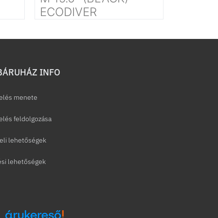
ECODIVER
ÁRUHÁZ INFO
elés menete
lés feldolgozása
eli lehetőségek
ési lehetőségek