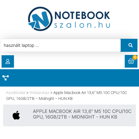
0
RENDELÉSEK
AKCIÓ
HASZNÁLT LAPTOP
Kezdőoldal
>
Webáruház
>
Apple Macbook Air 13,6″ M5 10C CPU/10C
LETÖLTÉSEK
GPU, 16GB/2TB – Midnight – HUN KB
LAPTOP ALKATRÉSZ
APPLE MACBOOK AIR 13,6" M5 10C CPU/10C
CÍMEK
GPU, 16GB/2TB - MIDNIGHT - HUN KB
KOMPONENS
FIÓKADATOK