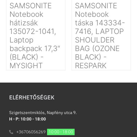
SAMSONITE
SAMSONITE
Notebook
Notebook
hátizsák
táska 143334-
135072-1041,
7416, LAPTOP
Laptop
SHOULDER
backpack 17,3″
BAG (OZONE
(BLACK) -
BLACK) -
MYSIGHT
RESPARK
ELÉRHETŐSÉGEK
Szigetszentmiklós, Napfény utca 9.
H - P: 10:00 - 18:00
+36706056269
10:00 - 18:00