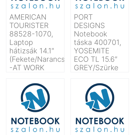
AMERICAN
PORT
TOURISTER
DESIGNS
88528-1070,
Notebook
Laptop
táska 400701,
hátizsák 14.1″
YOSEMITE
(Fekete/Narancssárga)
ECO TL 15.6″
-AT WORK
GREY/Szürke