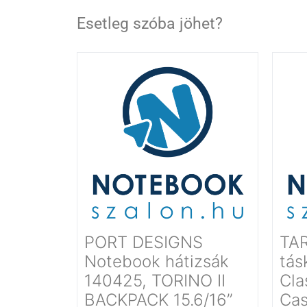
Esetleg szóba jöhet?
PORT DESIGNS
TA
Notebook hátizsák
tás
140425, TORINO II
Cla
BACKPACK 15.6/16’’
Cas