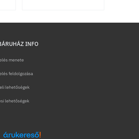
ÁRUHÁZ INFO
elés menete
lés feldolgozása
eli lehetőségek
ési lehetőségek