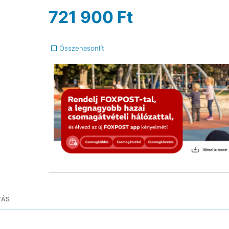
721 900
Ft
Összehasonlít
TÁS