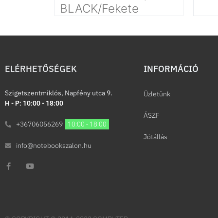
BLACK/Fekete
ELÉRHETŐSÉGEK
INFORMÁCIÓ​
Szigetszentmiklós, Napfény utca 9.
Üzletünk
H - P: 10:00 - 18:00
ÁSZF
+36706056269
10:00 - 18:00
Jótállás
info@notebookszalon.hu