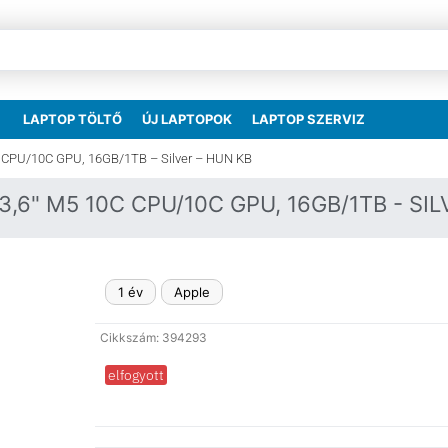
LAPTOP TÖLTŐ
ÚJ LAPTOPOK
LAPTOP SZERVIZ
C CPU/10C GPU, 16GB/1TB – Silver – HUN KB
,6" M5 10C CPU/10C GPU, 16GB/1TB - SIL
1 év
Apple
Cikkszám: 394293
elfogyott