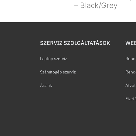
– Black/Grey
SZERVIZ SZOLGÁLTATÁSOK
WEB
Laptop szerviz
Rend
Számítógép szerviz
Rende
Áraink
Átvét
Fizet