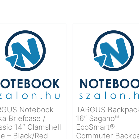
RGUS Notebook
TARGUS Backpack
ka Briefcase /
16″ Sagano™
ssic 14″ Clamshell
EcoSmart®
e – Black/Red
Commuter Backp