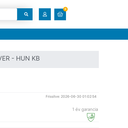
0
RENDELÉSEK
LETÖLTÉSEK
VER - HUN KB
CÍMEK
FIÓKADATOK
Frissítve: 2026-06-30 01:02:54
ELFELEJTETT JELSZÓ
1 év garancia