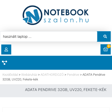
0
RENDELÉSEK
AKCIÓ
HASZNÁLT LAPTOP
Kezdőoldal
>
Webáruház
>
ADATHORDOZÓ
>
Pendrive
>
ADATA Pendrive
LETÖLTÉSEK
32GB, UV220, Fekete-kék
LAPTOP ALKATRÉSZ
ADATA PENDRIVE 32GB, UV220, FEKETE-KÉK
CÍMEK
KOMPONENS
FIÓKADATOK