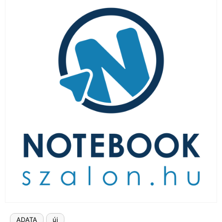
LAPTOP TÖLTŐ
ELFELEJTETT JELSZÓ
ÚJ LAPTOPOK
LAPTOP SZERVIZ
ADATA
új