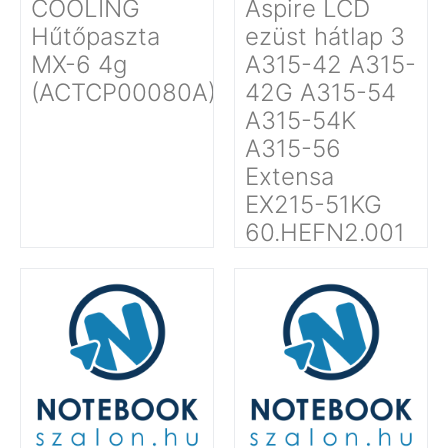
COOLING
Aspire LCD
Hűtőpaszta
ezüst hátlap 3
MX-6 4g
A315-42 A315-
(ACTCP00080A)
42G A315-54
A315-54K
A315-56
Extensa
EX215-51KG
60.HEFN2.001