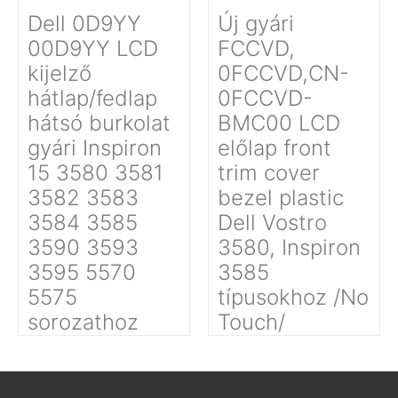
Dell 0D9YY
Új gyári
00D9YY LCD
FCCVD,
kijelző
0FCCVD,CN-
hátlap/fedlap
0FCCVD-
hátsó burkolat
BMC00 LCD
gyári Inspiron
előlap front
15 3580 3581
trim cover
3582 3583
bezel plastic
3584 3585
Dell Vostro
3590 3593
3580, Inspiron
3595 5570
3585
5575
típusokhoz /No
sorozathoz
Touch/