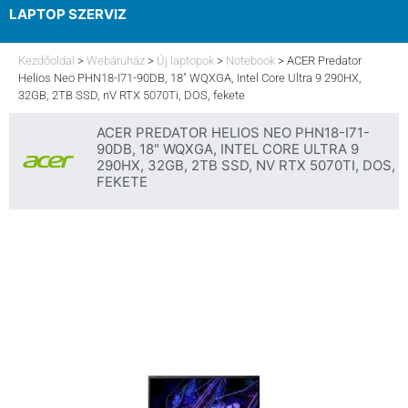
LAPTOP SZERVIZ
ELFELEJTETT JELSZÓ
Kezdőoldal
>
Webáruház
>
Új laptopok
>
Notebook
>
ACER Predator
Helios Neo PHN18-I71-90DB, 18″ WQXGA, Intel Core Ultra 9 290HX,
32GB, 2TB SSD, nV RTX 5070Ti, DOS, fekete
ACER PREDATOR HELIOS NEO PHN18-I71-
90DB, 18" WQXGA, INTEL CORE ULTRA 9
290HX, 32GB, 2TB SSD, NV RTX 5070TI, DOS,
FEKETE