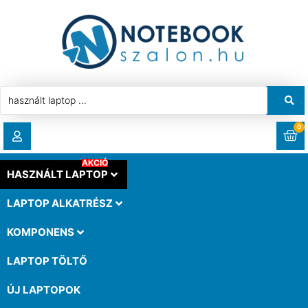
0
AKCIÓ
RENDELÉSEK
HASZNÁLT LAPTOP
LAPTOP ALKATRÉSZ
LETÖLTÉSEK
KOMPONENS
CÍMEK
LAPTOP TÖLTŐ
ÚJ LAPTOPOK
FIÓKADATOK