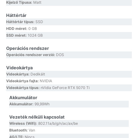
Kijelző Típusa:
Matt
Háttértár
Háttértár típus:
SSD
HDD méret:
0 GB
SSD méret:
1024 GB
Operációs rendszer
Operációs rendszer verzió:
DOS
Videokártya
Videokártya:
Dedikált
Videokártya fajta:
NVIDIA
Videokártya típus:
nVidia GeForce RTX 5070 Ti
Akkumulátor
Akkumulátor:
99,99Wh
Vezeték nélküli kapcsolat
Wireless (Wifi):
802.11a/b/g/n/ac/ax/be
Bluetooth:
Van
4G/LTE:
Nincs