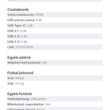
Csatlakozók
Video csatlakozás:
HDMI
USB portok száma:
5 db
USB Type-C:
2 db
USB 3.1:
3 db
USB 3.0:
0 db
USB 2.0:
0 db
LAN:
10/100/1000
Egyéb adatok
Beépített kártyaolvasó:
Van
Fizikai jellemző
Szín:
fekete
Súly:
3.5 kg
Egyéb funkció
Dokkolhatóság:
USB porton
Billentyűzet megvilágítás:
Van
Ujjlenyomat-olvasó:
Nincs