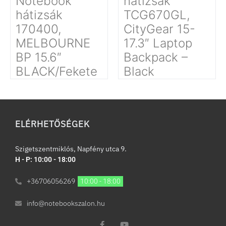
Notebook
hátizsák
hátizsák
TCG670GL,
170400,
CityGear 15-
MELBOURNE
17.3″ Laptop
BP 15.6″
Backpack –
BLACK/Fekete
Black
ELÉRHETŐSÉGEK
Szigetszentmiklós, Napfény utca 9.
H - P: 10:00 - 18:00
+36706056269
10:00 - 18:00
info@notebookszalon.hu