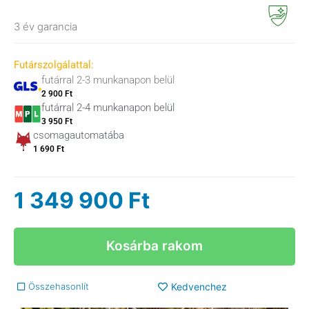
3 év garancia
Futárszolgálattal:
futárral 2-3 munkanapon belül
2 900 Ft
futárral 2-4 munkanapon belül
3 950 Ft
csomagautomatába
1 690 Ft
1 349 900
Ft
Kosárba rakom
Összehasonlít
Kedvenchez