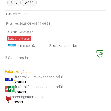
3 év
ACER
Cikkszám: 391035
Frissítve: 2026-08-04 14:06:58
48 db
készleten
külső raktáron
pcmentés üzletben 1-2 munkanapon belül
3 év garancia
Futárszolgálattal:
futárral 2-3 munkanapon belül
2 900 Ft
futárral 2-4 munkanapon belül
3 950 Ft
csomagautomatába
1 690 Ft