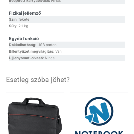
Beépített kártyaolvasó:
Nincs
Fizikai jellemző
Szín:
fekete
Súly:
2.1 kg
Egyéb funkció
Dokkolhatóság:
USB porton
Billentyűzet megvilágítás:
Van
Ujjlenyomat-olvasó:
Nincs
Esetleg szóba jöhet?