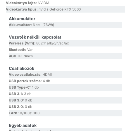
Videokártya fajta:
NVIDIA
Videokártya típus:
nVidia GeForce RTX 5060
Akkumulátor
Akkumulátor:
6 cell (76Wh)
Vezeték nélküli kapcsolat
Wireless (Wifi):
802.11a/b/g/n/ac/ax
Bluetooth:
Van
4G/LTE:
Nincs
Csatlakozók
Video csatlakozás:
HDMI
USB portok száma:
4 db
USB Type-C:
1 db
USB 3.1:
3 db
USB 3.0:
0 db
USB 2.0:
0 db
LAN:
10/100/1000
Egyéb adatok