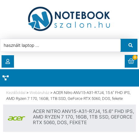
0
RENDELÉSEK
AKCIÓ
HASZNÁLT LAPTOP
Kezdőoldal
>
Webáruház
>
ACER Nitro ANV15-A31-R7J4, 15.6″ FHD IPS,
LETÖLTÉSEK
AMD Ryzen 7 170, 16GB, 1TB SSD, GeForce RTX 5060, DOS, fekete
LAPTOP ALKATRÉSZ
ACER NITRO ANV15-A31-R7J4, 15.6" FHD IPS,
CÍMEK
AMD RYZEN 7 170, 16GB, 1TB SSD, GEFORCE
RTX 5060, DOS, FEKETE
KOMPONENS
FIÓKADATOK