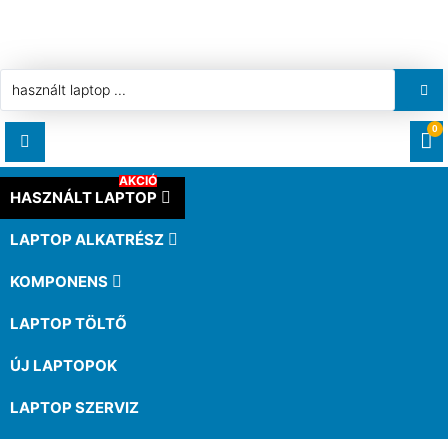
0
AKCIÓ
RENDELÉSEK
HASZNÁLT LAPTOP
LAPTOP ALKATRÉSZ
LETÖLTÉSEK
KOMPONENS
CÍMEK
LAPTOP TÖLTŐ
ÚJ LAPTOPOK
FIÓKADATOK
LAPTOP SZERVIZ
ELFELEJTETT JELSZÓ