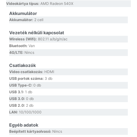
Videokártya típus:
AMD Radeon 540X
Akkumulátor
Akkumulátor:
2 cell
Vezeték nélküli kapcsolat
Wireless (Wifi):
802.11 a/b/g/n/ac
Bluetooth:
Van
4G/LTE:
Nincs
Csatlakozók
Video csatlakozás:
HDMI
USB portok száma:
3 db
USB Type-C:
0 db
USB 3.1:
1 db
USB 3.0:
0 db
USB 2.0:
2 db
LAN:
10/100/1000
Egyéb adatok
Beépített kártyaolvasó:
Nincs