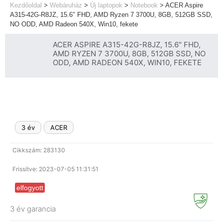
Kezdőoldal
>
Webáruház
>
Új laptopok
>
Notebook
>
ACER Aspire
A315-42G-R8JZ, 15.6″ FHD, AMD Ryzen 7 3700U, 8GB, 512GB SSD,
NO ODD, AMD Radeon 540X, Win10, fekete
ACER ASPIRE A315-42G-R8JZ, 15.6" FHD,
AMD RYZEN 7 3700U, 8GB, 512GB SSD, NO
ODD, AMD RADEON 540X, WIN10, FEKETE
3 év
ACER
Cikkszám: 283130
Frissítve: 2023-07-05 11:31:51
elfogyott
3 év garancia