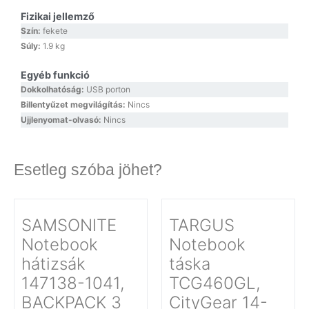
Fizikai jellemző
Szín:
fekete
Súly:
1.9 kg
Egyéb funkció
Dokkolhatóság:
USB porton
Billentyűzet megvilágítás:
Nincs
Ujjlenyomat-olvasó:
Nincs
Esetleg szóba jöhet?
SAMSONITE
TARGUS
Notebook
Notebook
hátizsák
táska
147138-1041,
TCG460GL,
BACKPACK 3
CityGear 14-