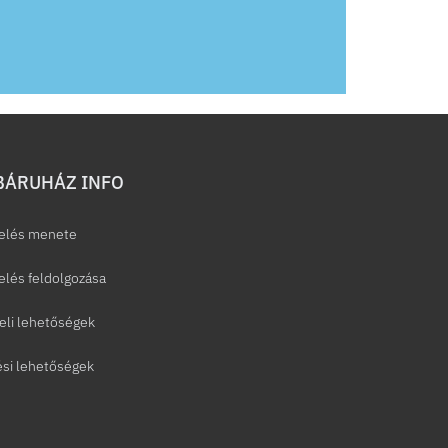
ÁRUHÁZ INFO
elés menete
lés feldolgozása
eli lehetőségek
ési lehetőségek