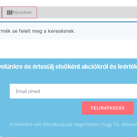
Rácsnézet
rmék se felelt meg a keresésnek.
evelünkre és értesülj elsőként akciókról és leérté
FELÍRATKOZÁS
A hírlevélre való feliratkozással megerősítem, hogy 16. életév