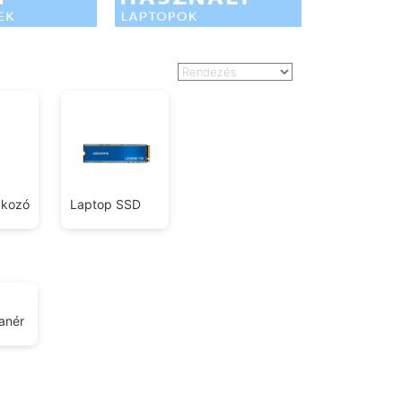
akozó
Laptop SSD
anér