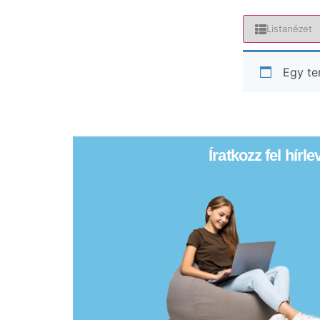
Listanézet
Egy te
Íratkozz fel hírl