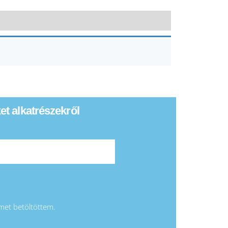
ket alkatrészekről
emet betöltöttem.