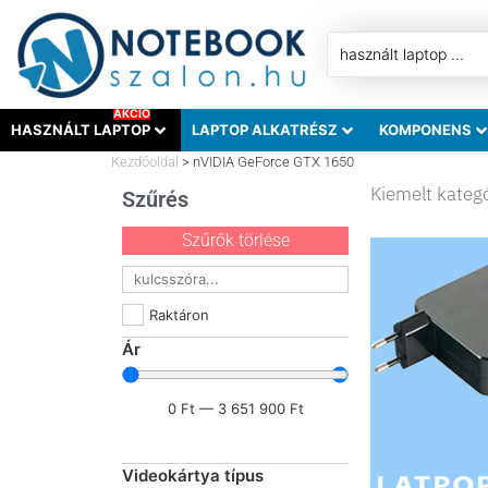
AKCIÓ
HASZNÁLT LAPTOP
LAPTOP ALKATRÉSZ
KOMPONENS
Kezdőoldal
>
nVIDIA GeForce GTX 1650
Kiemelt kateg
Szűrés
Szűrők törlése
Raktáron
Ár
0
Ft
—
3 651 900
Ft
Videokártya típus