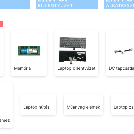
Memória
Laptop billentyűzet
DC tápcsatl
Laptop hűtés
Műanyag elemek
Laptop zs
lemez