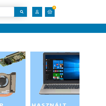
0
RENDELÉSEK
LETÖLTÉSEK
CÍMEK
FIÓKADATOK
ELFELEJTETT JELSZÓ