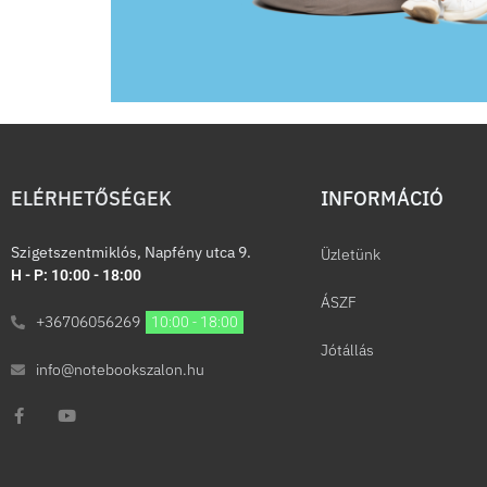
ELÉRHETŐSÉGEK
INFORMÁCIÓ​
Szigetszentmiklós, Napfény utca 9.
Üzletünk
H - P: 10:00 - 18:00
ÁSZF
+36706056269
10:00 - 18:00
Jótállás
info@notebookszalon.hu