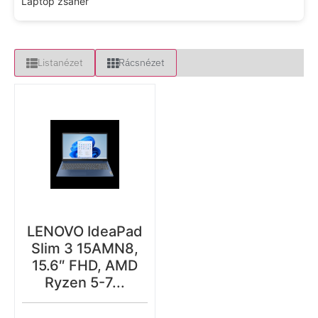
Laptop zsanér
Listanézet
Rácsnézet
LENOVO IdeaPad
Slim 3 15AMN8,
15.6″ FHD, AMD
Ryzen 5-7...