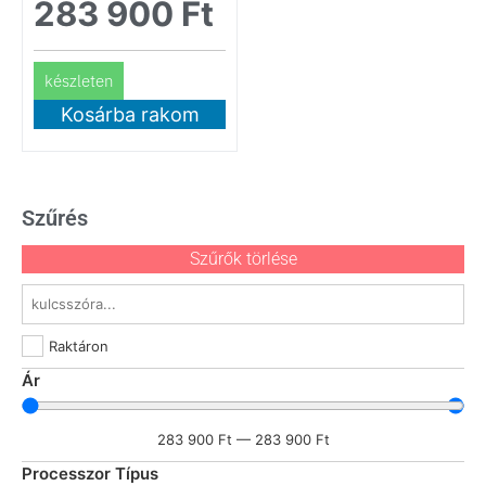
283 900
Ft
készleten
Kosárba rakom
Szűrés
Szűrők törlése
Raktáron
Ár
283 900
Ft
—
283 900
Ft
Processzor Típus