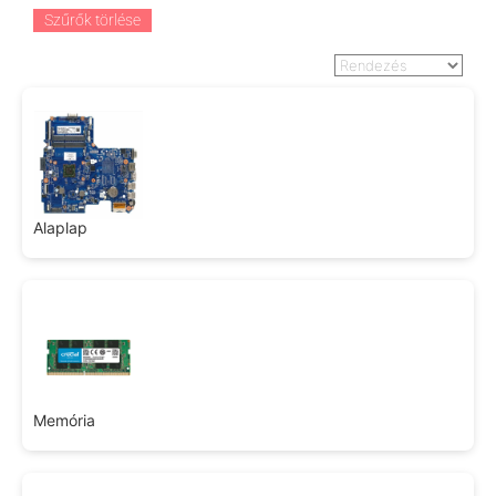
Szűrők törlése
Alaplap
Memória