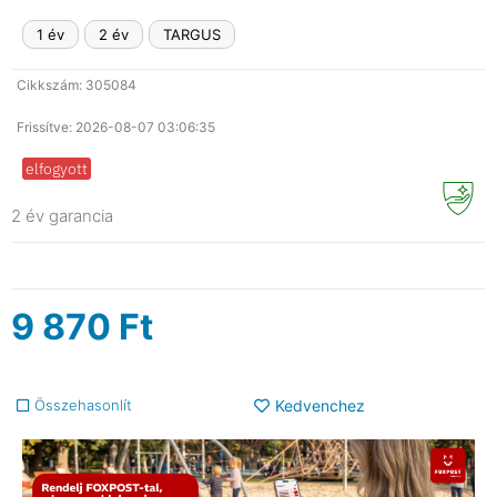
1 év
2 év
TARGUS
Cikkszám: 305084
Frissítve: 2026-08-07 03:06:35
elfogyott
2 év garancia
9 870
Ft
Összehasonlít
Kedvenchez