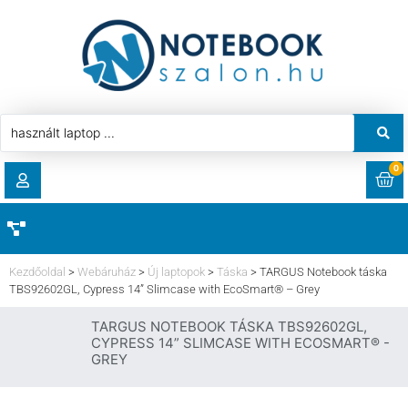
0
RENDELÉSEK
AKCIÓ
HASZNÁLT LAPTOP
Kezdőoldal
>
Webáruház
>
Új laptopok
>
Táska
>
TARGUS Notebook táska
LETÖLTÉSEK
TBS92602GL, Cypress 14” Slimcase with EcoSmart® – Grey
LAPTOP ALKATRÉSZ
TARGUS NOTEBOOK TÁSKA TBS92602GL,
CÍMEK
CYPRESS 14” SLIMCASE WITH ECOSMART® -
GREY
KOMPONENS
FIÓKADATOK