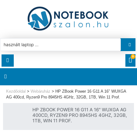
0
RENDELÉSEK
AKCIÓ
HASZNÁLT LAPTOP
Kezdőoldal
>
Webáruház
>
HP ZBook Power 16 G11 A 16″ WUXGA
LETÖLTÉSEK
AG 400cd, Ryzen9 Pro 8945HS 4GHz, 32GB, 1TB, Win 11 Prof.
LAPTOP ALKATRÉSZ
HP ZBOOK POWER 16 G11 A 16" WUXGA AG
CÍMEK
400CD, RYZEN9 PRO 8945HS 4GHZ, 32GB,
1TB, WIN 11 PROF.
KOMPONENS
FIÓKADATOK