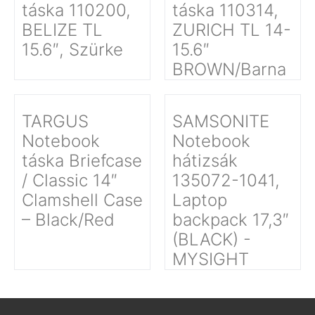
táska 110200,
táska 110314,
BELIZE TL
ZURICH TL 14-
15.6″, Szürke
15.6″
BROWN/Barna
TARGUS
SAMSONITE
Notebook
Notebook
táska Briefcase
hátizsák
/ Classic 14″
135072-1041,
Clamshell Case
Laptop
– Black/Red
backpack 17,3″
(BLACK) -
MYSIGHT