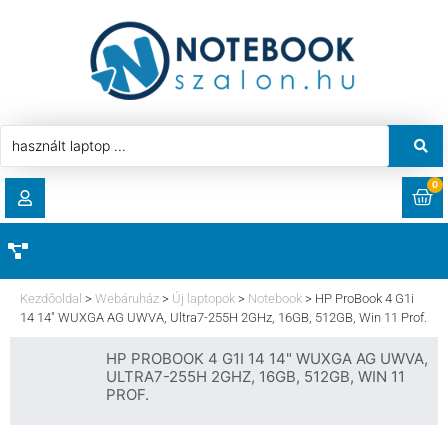
0
RENDELÉSEK
AKCIÓ
HASZNÁLT LAPTOP
Kezdőoldal
>
Webáruház
>
Új laptopok
>
Notebook
>
HP ProBook 4 G1i
LETÖLTÉSEK
14 14″ WUXGA AG UWVA, Ultra7-255H 2GHz, 16GB, 512GB, Win 11 Prof.
LAPTOP ALKATRÉSZ
HP PROBOOK 4 G1I 14 14" WUXGA AG UWVA,
CÍMEK
ULTRA7-255H 2GHZ, 16GB, 512GB, WIN 11
PROF.
KOMPONENS
FIÓKADATOK