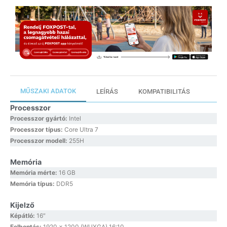
MŰSZAKI ADATOK
LEÍRÁS
KOMPATIBILITÁS
Processzor
Processzor gyártó:
Intel
Processzor típus:
Core Ultra 7
Processzor modell:
255H
Memória
Memória mérte:
16 GB
Memória típus:
DDR5
Kijelző
Képátló:
16″
Felbontás:
1920 x 1200 (WUXGA) 16:10