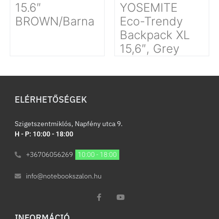
15.6″
YOSEMITE
BROWN/Barna
Eco-Trendy
Backpack XL
15,6″, Grey
ELÉRHETŐSÉGEK
Szigetszentmiklós, Napfény utca 9.
H - P: 10:00 - 18:00
+36706056269
10:00 - 18:00
info@notebookszalon.hu
INFORMÁCIÓ​