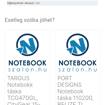
Ujjlenyomat-olvasó:
Van
Esetleg szóba jöhet?
TARGUS
PORT
Notebokk
DESIGNS
táska
Notebook
TCG470GL,
táska 110200,
CityGear 15-
BELIZE TL