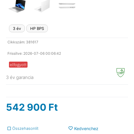
3 év
HP BPS
Cikkszám: 381617
Frissítve: 2026-07-06 00:06:42
elfogyott
3 év garancia
542 900
Ft
Összehasonlít
Kedvenchez