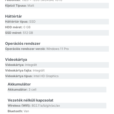
Kijelző Típusa:
Matt
Háttértár
Háttértár típus:
SSD
HDD méret:
0 GB
SSD méret:
512 GB
Operációs rendszer
Operációs rendszer verzió:
Windows 11 Pro
Videokártya
Videokártya:
Integrált
Videokártya fajta:
Integrált
Videokártya típus:
Intel HD Graphics
Akkumulátor
Akkumulátor:
3 cell
Vezeték nélküli kapcsolat
Wireless (Wifi):
802.11a/b/g/n/ac/ax
Bluetooth:
Van