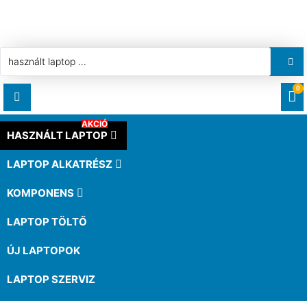
0
AKCIÓ
RENDELÉSEK
HASZNÁLT LAPTOP
LAPTOP ALKATRÉSZ
LETÖLTÉSEK
KOMPONENS
CÍMEK
LAPTOP TÖLTŐ
ÚJ LAPTOPOK
FIÓKADATOK
LAPTOP SZERVIZ
ELFELEJTETT JELSZÓ