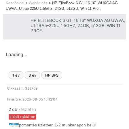
Kezdőoldal
>
Webáruház
>
HP EliteBook 6 G1i 16 16″ WUXGA AG
UWVA, Ultra5-225U 1.5GHz, 24GB, 512GB, Win 11 Prof.
HP ELITEBOOK 6 G1I 16 16" WUXGA AG UWVA,
ULTRA5-225U 1.5GHZ, 24GB, 512GB, WIN 11
PROF.
Loading...
1 év
3 év
HP BPS
Cikkszám: 388769
Frissítve: 2026-08-05 15:12:04
2 db
készleten
külső raktáron
pcmentés üzletben 1-2 munkanapon belül