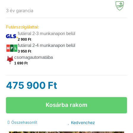
3 év garancia
Futárszolgálattal:
futárral 2-3 munkanapon belül
2 900 Ft
futárral 2-4 munkanapon belül
3 950 Ft
csomagautomatába
1 690 Ft
475 900
Ft
Kosárba rakom
Összehasonlít
Kedvenchez