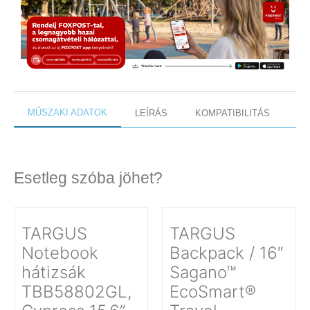
MŰSZAKI ADATOK
LEÍRÁS
KOMPATIBILITÁS
Esetleg szóba jöhet?
TARGUS
TARGUS
Notebook
Backpack / 16″
hátizsák
Sagano™
TBB58802GL,
EcoSmart®