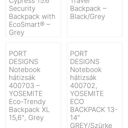
Cypress 15.6”
Travel
Security
Backpack –
Backpack with
Black/Grey
EcoSmart® –
Grey
PORT
PORT
DESIGNS
DESIGNS
Notebook
Notebook
hátizsák
hátizsák
400703 –
400702,
YOSEMITE
YOSEMITE
Eco-Trendy
ECO
Backpack XL
BACKPACK 13-
15,6″, Grey
14″
GREY/Szürke