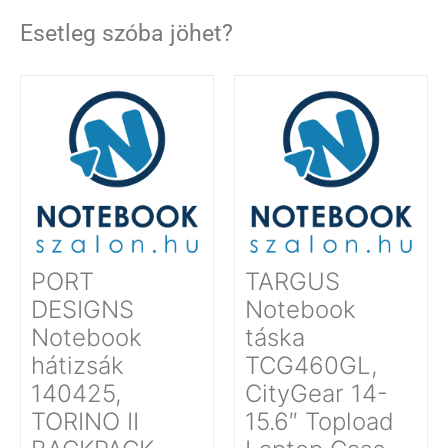
Esetleg szóba jöhet?
PORT
TARGUS
DESIGNS
Notebook
Notebook
táska
hátizsák
TCG460GL,
140425,
CityGear 14-
TORINO II
15.6″ Topload