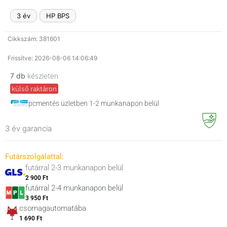
3 év
HP BPS
Cikkszám: 381601
Frissítve: 2026-08-06 14:06:49
7 db
készleten
külső raktáron
pcmentés üzletben 1-2 munkanapon belül
3 év garancia
Futárszolgálattal:
futárral 2-3 munkanapon belül
2 900 Ft
futárral 2-4 munkanapon belül
3 950 Ft
csomagautomatába
1 690 Ft