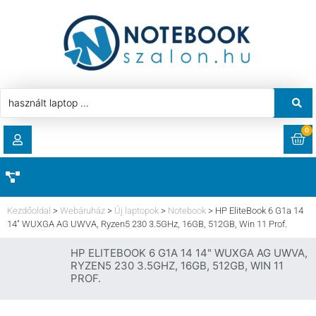
0
RENDELÉSEK
AKCIÓ
HASZNÁLT LAPTOP
Kezdőoldal
>
Webáruház
>
Új laptopok
>
Notebook
>
HP EliteBook 6 G1a 14
LETÖLTÉSEK
14″ WUXGA AG UWVA, Ryzen5 230 3.5GHz, 16GB, 512GB, Win 11 Prof.
LAPTOP ALKATRÉSZ
HP ELITEBOOK 6 G1A 14 14" WUXGA AG UWVA,
CÍMEK
RYZEN5 230 3.5GHZ, 16GB, 512GB, WIN 11
PROF.
KOMPONENS
FIÓKADATOK