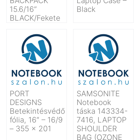
BACKPACK
Laptop Case –
15.6/16’’
Black
BLACK/Fekete
PORT
SAMSONITE
DESIGNS
Notebook
Betekintésvédő
táska 143334-
fólia, 16″ – 16/9
7416, LAPTOP
– 355 x 201
SHOULDER
BAG (OZONE