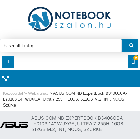
0
RENDELÉSEK
AKCIÓ
HASZNÁLT LAPTOP
Kezdőoldal
>
Webáruház
>
ASUS COM NB ExpertBook B3406CCA-
LETÖLTÉSEK
LY0103 14″ WUXGA, Ultra 7 255H, 16GB, 512GB M.2, INT, NOOS,
Szürke
LAPTOP ALKATRÉSZ
CÍMEK
ASUS COM NB EXPERTBOOK B3406CCA-
LY0103 14" WUXGA, ULTRA 7 255H, 16GB,
KOMPONENS
512GB M.2, INT, NOOS, SZÜRKE
FIÓKADATOK