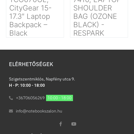
CityGear 15-
SHOULDER
17.3″ Laptop
BAG (OZONE
Backpack –
BLACK) -
Black
RESPARK
ELÉRHETŐSÉGEK
Szigetszentmiklós, Napfény utca 9.
H - P: 10:00 - 18:00
+36706056269
10:00 - 18:00
info@notebookszalon.hu