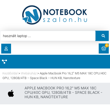
0
RENDELÉSEK
AKCIÓ
HASZNÁLT LAPTOP
Kezdőoldal
>
Webáruház
>
Apple Macbook Pro 16,2″ M5 MAX 18C CPU/40C
LETÖLTÉSEK
GPU, 128GB/4TB – Space Black – HUN KB, Nanotexture
LAPTOP ALKATRÉSZ
APPLE MACBOOK PRO 16,2" M5 MAX 18C
CÍMEK
CPU/40C GPU, 128GB/4TB - SPACE BLACK -
HUN KB, NANOTEXTURE
KOMPONENS
FIÓKADATOK