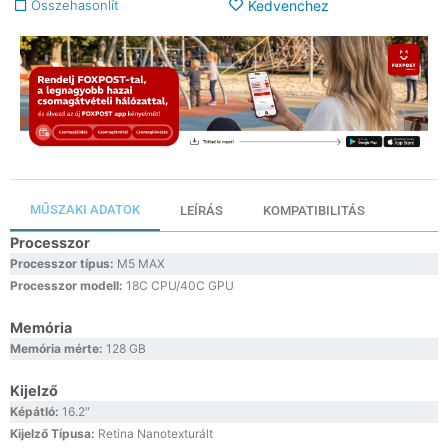
Összehasonlít
Kedvenchez
MŰSZAKI ADATOK
LEÍRÁS
KOMPATIBILITÁS
Processzor
Processzor típus:
M5 MAX
Processzor modell:
18C CPU/40C GPU
Memória
Memória mérte:
128 GB
Kijelző
Képátló:
16.2″
Kijelző Típusa:
Retina Nanotexturált