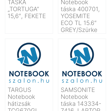
TÁSKA
Notebook
„TORTUGA”
táska 400701,
15,6″, FEKETE
YOSEMITE
ECO TL 15.6″
GREY/Szürke
TARGUS
SAMSONITE
Notebook
Notebook
hátizsák
táska 143334-
TCG670GL,
7416, LAPTOP