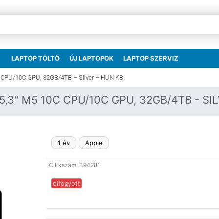
LAPTOP TÖLTŐ
ÚJ LAPTOPOK
LAPTOP SZERVIZ
C CPU/10C GPU, 32GB/4TB – Silver – HUN KB
,3" M5 10C CPU/10C GPU, 32GB/4TB - SI
1 év
Apple
Cikkszám: 394281
elfogyott