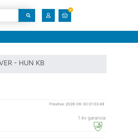
0
RENDELÉSEK
LETÖLTÉSEK
LVER - HUN KB
CÍMEK
FIÓKADATOK
Frissítve: 2026-06-30 01:02:48
ELFELEJTETT JELSZÓ
1 év garancia