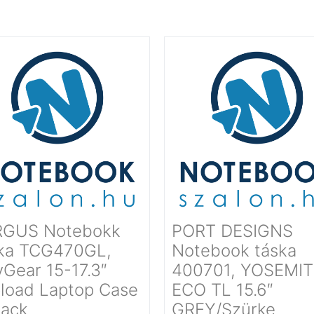
RGUS Notebokk
PORT DESIGNS
ka TCG470GL,
Notebook táska
yGear 15-17.3″
400701, YOSEMIT
load Laptop Case
ECO TL 15.6″
lack
GREY/Szürke