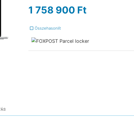
1 758 900
Ft
Összehasonlít
TÁS