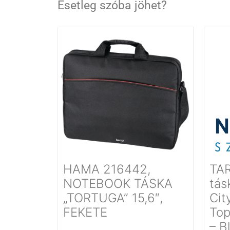
Esetleg szóba jöhet?
HAMA 216442,
TA
NOTEBOOK TÁSKA
tás
„TORTUGA” 15,6″,
Cit
FEKETE
Top
– B