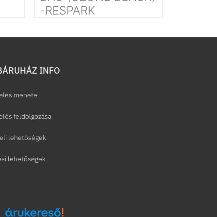
-RESPARK
ÁRUHÁZ INFO
elés menete
lés feldolgozása
eli lehetőségek
ési lehetőségek