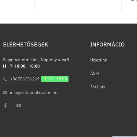
ELÉRHETŐSÉGEK
INFORMÁCIÓ​
Szigetszentmiklós, Napfény utca 9.
Üzletünk
H - P: 10:00 - 18:00
ÁSZF
+36706056269
10:00 - 18:00
Jótállás
info@notebookszalon.hu