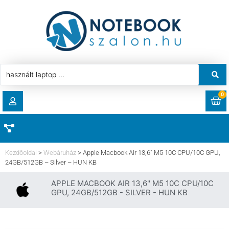
0
RENDELÉSEK
AKCIÓ
HASZNÁLT LAPTOP
Kezdőoldal
>
Webáruház
>
Apple Macbook Air 13,6″ M5 10C CPU/10C GPU,
LETÖLTÉSEK
24GB/512GB – Silver – HUN KB
LAPTOP ALKATRÉSZ
APPLE MACBOOK AIR 13,6" M5 10C CPU/10C
CÍMEK
GPU, 24GB/512GB - SILVER - HUN KB
KOMPONENS
FIÓKADATOK