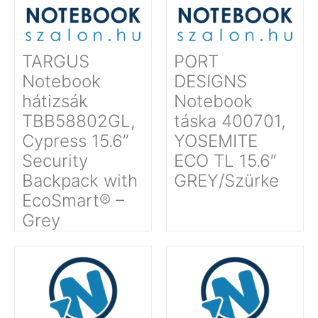
TARGUS
PORT
Notebook
DESIGNS
hátizsák
Notebook
TBB58802GL,
táska 400701,
Cypress 15.6”
YOSEMITE
Security
ECO TL 15.6″
Backpack with
GREY/Szürke
EcoSmart® –
Grey