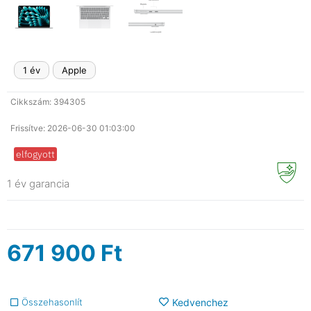
1 év
Apple
Cikkszám: 394305
Frissítve: 2026-06-30 01:03:00
elfogyott
1 év garancia
671 900
Ft
Összehasonlít
Kedvenchez