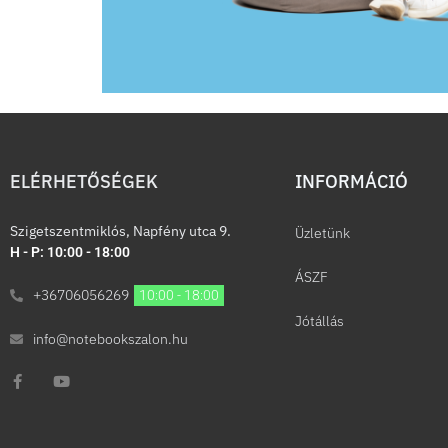
ELÉRHETŐSÉGEK
INFORMÁCIÓ​
Szigetszentmiklós, Napfény utca 9.
Üzletünk
H - P: 10:00 - 18:00
ÁSZF
+36706056269
10:00 - 18:00
Jótállás
info@notebookszalon.hu