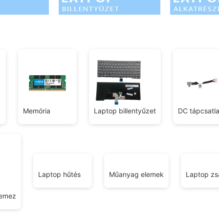
Memória
Laptop billentyűzet
DC tápcsatl
Laptop hűtés
Műanyag elemek
Laptop zs
lemez