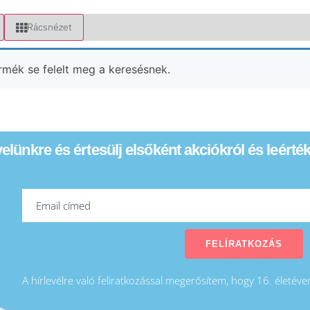
Rácsnézet
rmék se felelt meg a keresésnek.
evelünkre és értesülj elsőként akciókról és leérté
FELÍRATKOZÁS
A hírlevélre való feliratkozással megerősítem, hogy 16. életév