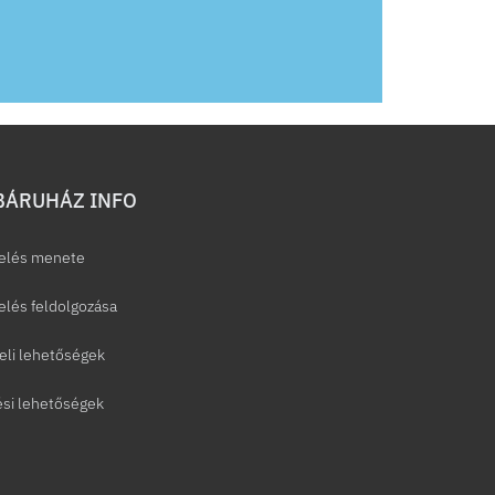
ÁRUHÁZ INFO
elés menete
lés feldolgozása
eli lehetőségek
ési lehetőségek