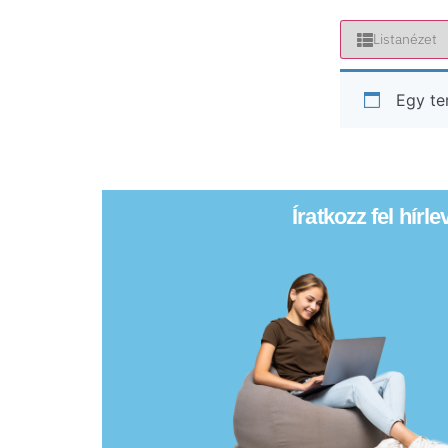
Listanézet
Egy te
Íratkozz fel hírl