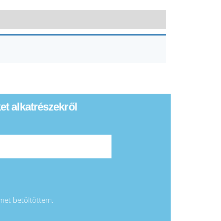
ket alkatrészekről
emet betöltöttem.