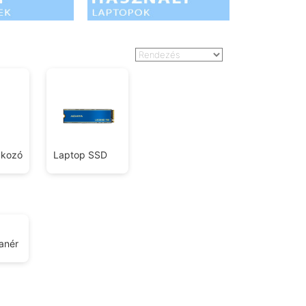
akozó
Laptop SSD
anér