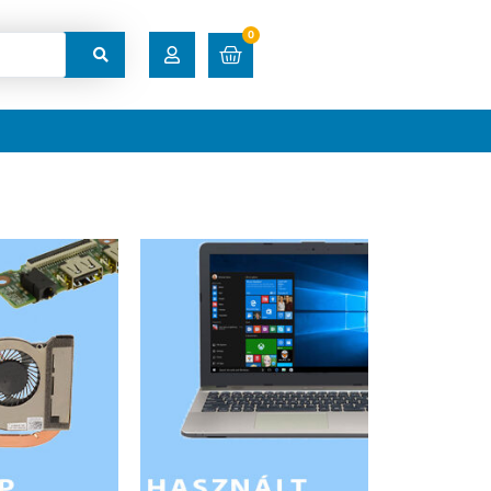
0
RENDELÉSEK
LETÖLTÉSEK
CÍMEK
FIÓKADATOK
ELFELEJTETT JELSZÓ