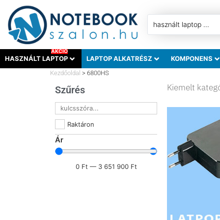
AKCIÓ
HASZNÁLT LAPTOP
LAPTOP ALKATRÉSZ
KOMPONENS
Kezdőoldal
>
6800HS
Kiemelt kateg
Szűrés
Raktáron
Ár
0
Ft
—
3 651 900
Ft