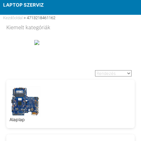
LAPTOP SZERVIZ
ELFELEJTETT JELSZÓ
Kezdőoldal
>
4713218461162
Kiemelt kategóriák
Alaplap