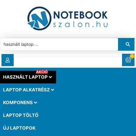
0
AKCIÓ
RENDELÉSEK
HASZNÁLT LAPTOP
LAPTOP ALKATRÉSZ
LETÖLTÉSEK
KOMPONENS
CÍMEK
LAPTOP TÖLTŐ
ÚJ LAPTOPOK
FIÓKADATOK