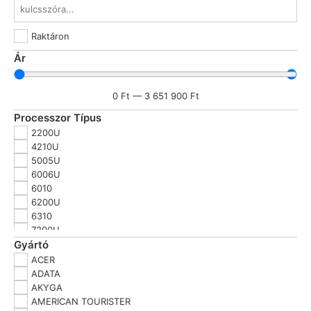
Raktáron
Ár
0
Ft
—
3 651 900
Ft
Processzor Típus
2200U
4210U
5005U
6006U
6010
6200U
6310
7200U
7310
Gyártó
A7
ACER
AMD Phenom II
ADATA
AMD Ryzen 3
AKYGA
AMD Ryzen 5
AMERICAN TOURISTER